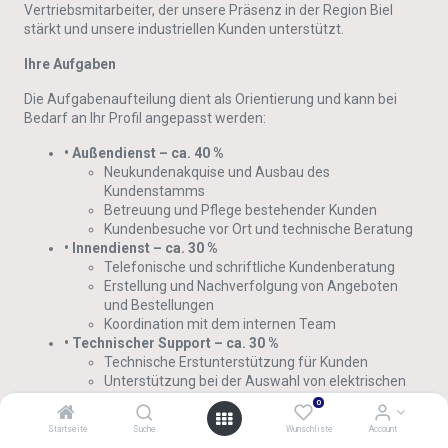
Vertriebsmitarbeiter, der unsere Präsenz in der Region Biel
stärkt und unsere industriellen Kunden unterstützt.
Ihre Aufgaben
Die Aufgabenaufteilung dient als Orientierung und kann bei
Bedarf an Ihr Profil angepasst werden:
• Außendienst – ca. 40 %
Neukundenakquise und Ausbau des
Kundenstamms
Betreuung und Pflege bestehender Kunden
Kundenbesuche vor Ort und technische Beratung
• Innendienst – ca. 30 %
Telefonische und schriftliche Kundenberatung
Erstellung und Nachverfolgung von Angeboten
und Bestellungen
Koordination mit dem internen Team
• Technischer Support – ca. 30 %
Technische Erstunterstützung für Kunden
Unterstützung bei der Auswahl von elektrischen
Komponenten und passenden Lösungen
0
Schnittstelle zwischen Kunden und internen
Startseite
Suche
Wunschliste
Account
Spezialisten