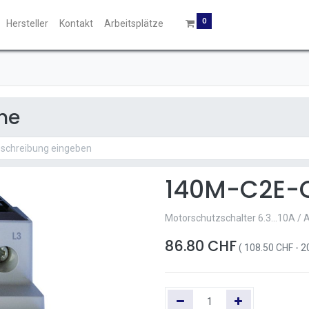
0
Hersteller
Kontakt
Arbeitsplätze
he
140M-C2E-
Motorschutzschalter 6.3...10A / 
86.80
CHF
(
108.50
CHF
-
2