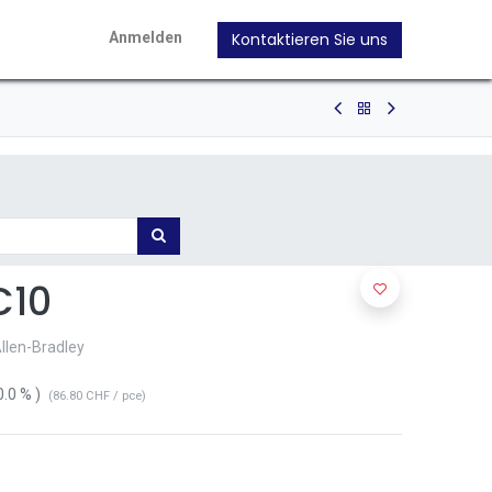
Kontaktieren Sie uns
Anmelden
C10
Allen-Bradley
0.0
% )
(
86.80
CHF
/
pce
)