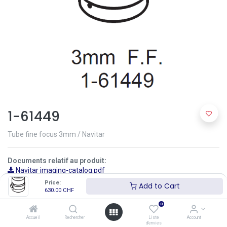
1-61449
Tube fine focus 3mm / Navitar
Documents relatif au produit:
Navitar imaging-catalog.pdf
Omron q198_vision_accessory_catalogue_en.pdf
Price:
Add to Cart
STC FS Omron q259_industrial_cameras_3z4s-
630.00
CHF
ca_series_brochure_en.pdf
0
630.00
CHF
(
630.00
CHF
-
0.0
% )
(
630.00
CHF
/
pce
)
Accueil
Rechercher
Liste
Account
d'envies