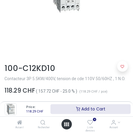
100-C12KD10
Contacteur 3P 5.5KW/400V, tension de cde 110V 50/60HZ , 1 N.O.
118.29
CHF
(
157.72
CHF
-
25.0
% )
(
118.29
CHF
/
pce
)
Price:
Add to Cart
118.29
CHF
0
Accueil
Rechercher
Liste
Account
d'envies