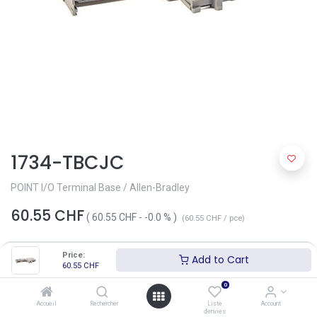
1734-TBCJC
POINT I/O Terminal Base / Allen-Bradley
60.55
CHF
(
60.55
CHF
-
-0.0
% )
(
60.55
CHF
/
pce
)
Price:
Add to Cart
60.55
CHF
0
Accueil
Rechercher
Liste
Account
d'envies