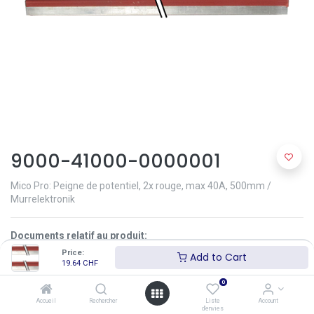
9000-41000-0000001
Mico Pro: Peigne de potentiel, 2x rouge, max 40A, 500mm /
Murrelektronik
Documents relatif au produit:
Manual Mico Pro EN 9000-41011-0200000_hdb_en_17.pdf
Price:
Add to Cart
Mico-Pro_02-17_FR.pdf
19.64
CHF
C_Mico-Pro_11-16_EN (1).pdf
0
19.64
CHF
(
23.10
CHF
-
15.0
% )
(
19.64
CHF
/
pce
)
Accueil
Rechercher
Liste
Account
d'envies