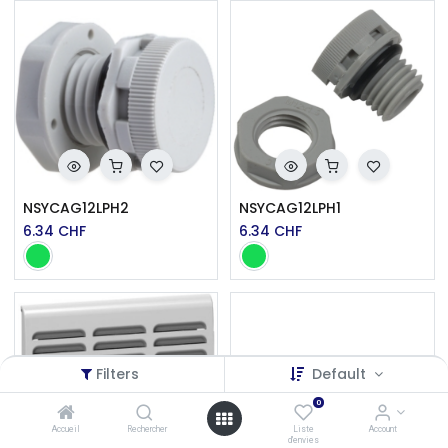
NSYCAG12LPH2
NSYCAG12LPH1
6.34
CHF
6.34
CHF
Filters
Default
0
Accueil
Rechercher
Liste
Account
d'envies