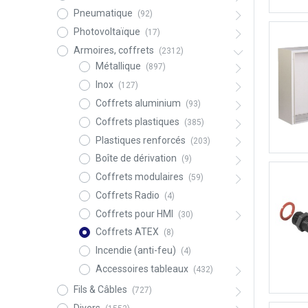
Pneumatique
(92)
Photovoltaïque
(17)
Armoires, coffrets
(2312)
Métallique
(897)
Inox
(127)
Coffrets aluminium
(93)
Coffrets plastiques
(385)
Plastiques renforcés
(203)
Boîte de dérivation
(9)
Coffrets modulaires
(59)
Coffrets Radio
(4)
Coffrets pour HMI
(30)
Coffrets ATEX
(8)
Incendie (anti-feu)
(4)
Accessoires tableaux
(432)
Fils & Câbles
(727)
Divers