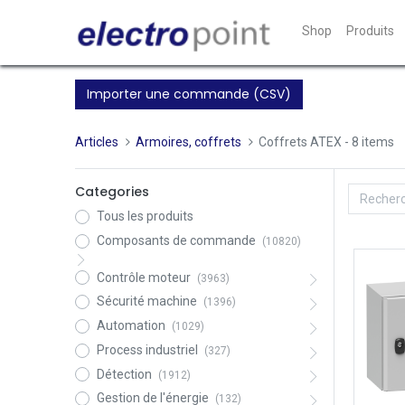
Shop
Produits
Importer une commande (CSV)
Articles
Armoires, coffrets
Coffrets ATEX
- 8 items
Categories
Tous les produits
Composants de commande
(10820)
Contrôle moteur
(3963)
Sécurité machine
(1396)
Automation
(1029)
Process industriel
(327)
Détection
(1912)
Gestion de l'énergie
(132)