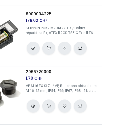
8000004225
178.62
CHF
KLIPPON POK2 M20ACSS EX / Boîtier
répartiteur Ex, ATEX ll 2GD T85°C Ex e ll T6,
KLIPPON POK 081106 EX, KL SET 10A4 S,
Perçages côté A: 2 x M20x1,5, Perçages côté
B: 2 x M20x1,5 / Weidmüller
2066720000
1.70
CHF
VP M16 EX SI 7J / VP, Bouchons obturateurs,
M 16, 12 mm, IP54, IP66, IP67, IP68 - 5 bars
(30 min.), Polyamide 6 / Weidmüller