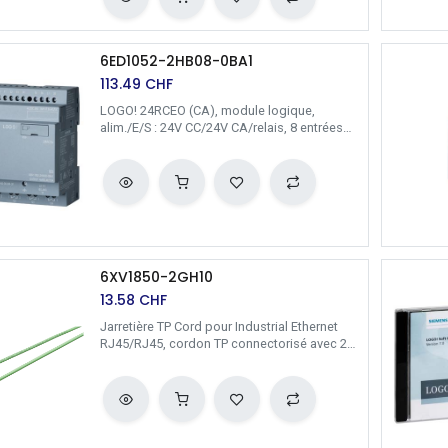
6ED1052-2HB08-0BA1
113.49
CHF
LOGO! 24RCEO (CA), module logique,
alim./E/S : 24V CC/24V CA/relais, 8 entrées
TOR/4 sorties TOR, sans écran, mémoire 400
blocs, extensibilité modulaire, Ethernet,
serveur Web intégré, Datalog, pages Web
personnalisées, carte microSD standard
pour LOGO! Soft Comfort à partir de V8.3,
projets plus anciens exécutables liaison au
cloud dans tous les appareils de base
LOGO! 8.3 / Siemens
6XV1850-2GH10
13.58
CHF
Jarretière TP Cord pour Industrial Ethernet
RJ45/RJ45, cordon TP connectorisé avec 2
RJ45 connecteur; Longueur 1 m / Siemens