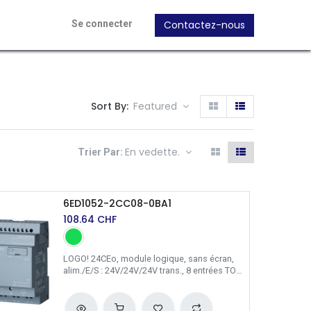
Contactez-nous
Se connecter
Sort By:
Featured
En vedette.
Trier Par:
6ED1052-2CC08-0BA1
108.64
CHF
LOGO! 24CEo, module logique, sans écran,
alim./E/S : 24V/24V/24V trans., 8 entrées TOR
(4 entrées an.)/4 sorties TOR, mémoire 400
blocs, extensibilité modulaire, Ethernet,
serveur Web intégré, Datalog, pages Web