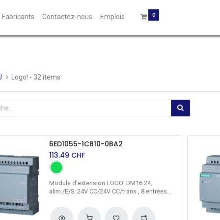
0
Fabricants
Contactez-nous
Emplois
U
Logo!
- 32 items
6ED1055-1CB10-0BA2
113.49
CHF
Module d'extension LOGO! DM16 24,
alim./E/S: 24V CC/24V CC/trans., 8 entrées
TOR/8 sorties TOR, 4UM pour LOGO! 8 /
Siemens