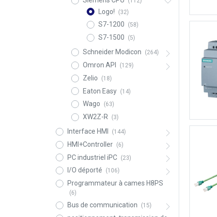
Siemens CPU
(112)
Logo!
(32)
S7-1200
(58)
S7-1500
(5)
Schneider Modicon
(264)
Omron API
(129)
Zelio
(18)
Eaton Easy
(14)
Wago
(63)
XW2Z-R
(3)
Interface HMI
(144)
HMI+Controller
(6)
PC industriel iPC
(23)
I/O déporté
(106)
Programmateur à cames H8PS
(6)
Bus de communication
(15)