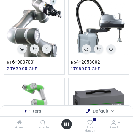
RT6-0007001
RS4-2053002
29'630.00
CHF
10'950.00
CHF
Filters
Default
0
Accueil
Rechercher
Liste
Account
d'envies