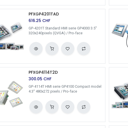
PFXGP4201TAD
616.25
CHF
GP-4201T Standard HMI serie GP4000 3.5''
320x240pixels (QVGA) / Pro-face
PFXGP4114T2D
300.05
CHF
GP-4114T HMI serie GP4100 Compact model
4.3'' 480x272 pixels / Pro-face