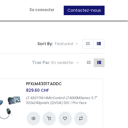
Contactez-nous
Se connecter
Sort By:
Featured
En vedette.
Trier Par:
PFXLM4301TADDC
829.60
CHF
LT-4301TM HMI+Control LT4000MSeries 5.7''
320x240pixels (QVGA) DIO / Pro-face