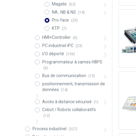
Magelis
(62)
NA , NB & NS
(14)
Pro-face
(25)
KTP
(7)
HMI+Controller
(6)
PC industriel iPC
(23)
I/O déporté
(106)
Programmateur à cames H8PS
(6)
Bus de communication
(15)
positionnement, transmission de
données
(14)
Accès à distance sécurisé
(1)
Cobot / Robots collaboratifs
(12)
Process industriel
(327)