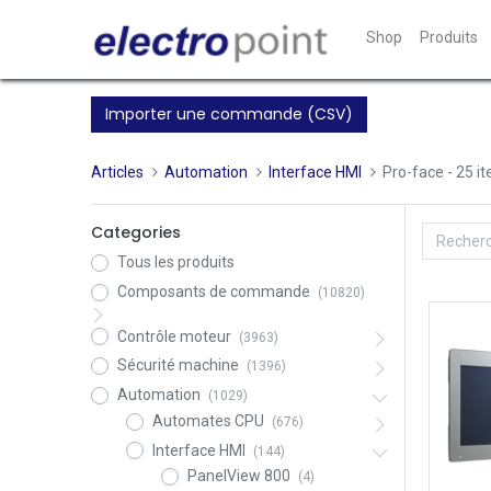
Shop
Produits
Importer une commande (CSV)
Articles
Automation
Interface HMI
Pro-face
- 25 i
Categories
Tous les produits
Composants de commande
(10820)
Contrôle moteur
(3963)
Sécurité machine
(1396)
Automation
(1029)
Automates CPU
(676)
Interface HMI
(144)
PanelView 800
(4)