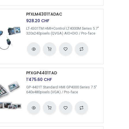
PFXLM4301TADAC
928.20
CHF
LT-4301TM HMI+Control LT4000M Series 5.7''
320x240pixels (QVGA) AIO+DIO / Pro-face
PFXGP4401TAD
1'475.60
CHF
GP-4401T Standard HMI GP4000 Series 7.5”
640x480pixels (VGA) / Pro-face