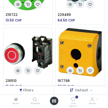
216722
229489
13.50
CHF
64.50
CHF
216510
167798
15.80
CHF
26.10
CHF
Filters
Default
0
Accueil
Rechercher
Liste
Account
d'envies