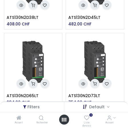
ATS130N2D38LT
ATS130N2D45LT
408.00
CHF
482.00
CHF
ATS130N2D65LT
ATS130N2D73LT
634.00
CHF
754.00
CHF
Filters
Default
0
Accueil
Rechercher
Liste
Account
d'envies