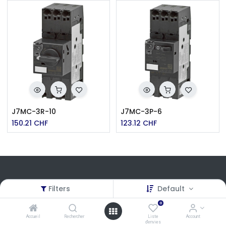
J7MC-3R-10
J7MC-3P-6
150.21
CHF
123.12
CHF
Filters
Default
Liens utiles
0
Accueil
Accueil
Rechercher
Liste
Account
CGV
d'envies