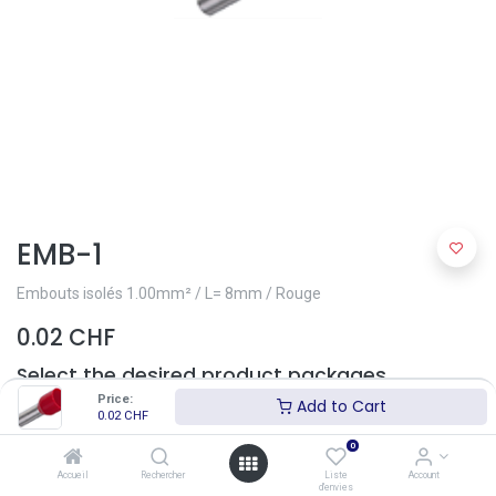
EMB-1
Embouts isolés 1.00mm² / L= 8mm / Rouge
0.02
CHF
Select the desired product packages
Price:
Add to Cart
(
0.02
CHF
-
0.02
CHF
0
12.0
% )
(
0.00
CHF
/
pce
)
Accueil
Rechercher
Liste
Account
d'envies