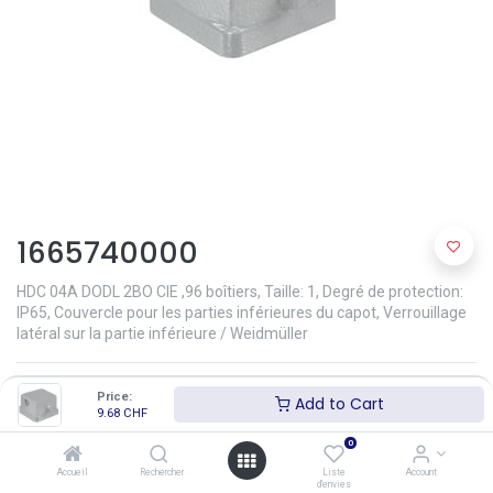
1665740000
HDC 04A DODL 2BO CIE ,96 boîtiers, Taille: 1, Degré de protection:
IP65, Couvercle pour les parties inférieures du capot, Verrouillage
latéral sur la partie inférieure / Weidmüller
Documents relatif au produit:
Price:
Add to Cart
Heavy Duty Connectors RockStar 2721750000_CAT3_EN
9.68
CHF
Weidmüller.pdf
0
9.68
CHF
(
11.39
CHF
-
15.0
% )
(
9.68
CHF
/
pce
)
Accueil
Rechercher
Liste
Account
d'envies